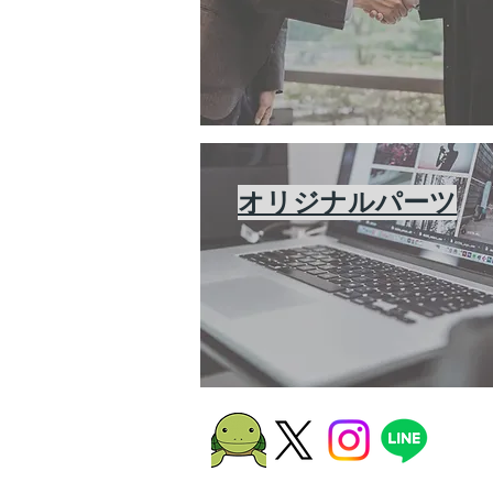
オリジナルパーツ
M's Garage エムズガレージ(株式会社大源)は、埼玉県狭山市に拠点を構える中古車販売・整
車両販売・車検・カスタマイズ・自動車保険・パーツ販売・海外輸出入など、車に関する幅広
｜
会社概要
｜
企業理念
｜
店舗情報